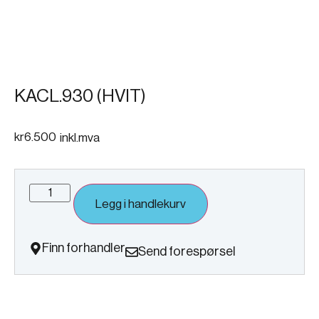
KACL.930 (HVIT)
kr
6.500
inkl.mva
Legg i handlekurv
Finn forhandler
Send forespørsel