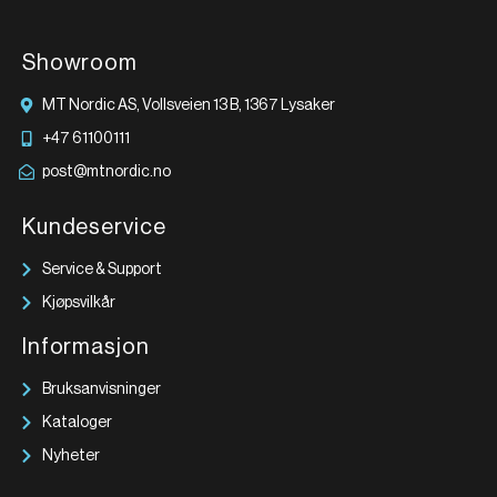
Showroom
MT Nordic AS, Vollsveien 13 B, 1367 Lysaker
+47 61100111
post@mtnordic.no
Kundeservice
Service & Support
Kjøpsvilkår
Informasjon
Bruksanvisninger
Kataloger
Nyheter