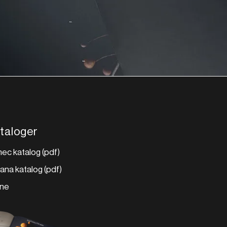
taloger
ec katalog (pdf)
lana katalog (pdf)
ene