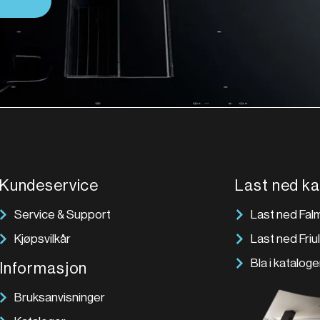
Kundeservice
Last ned ka
Service & Support
Last ned Falm
Kjøpsvilkår
Last ned Friu
Bla i katalog
Informasjon
Bruksanvisninger