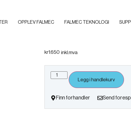
TER
OPPLEV FALMEC
FALMEC TEKNOLOGI
SUPP
Fjernkontroll
kr
1.650
inkl.mva
Legg i handlekurv
Finn forhandler
Send foresp