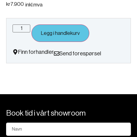
kr
7.900
inkl.mva
Legg i handlekurv
Finn forhandler
Send forespørsel
Book tid i vårt showroom