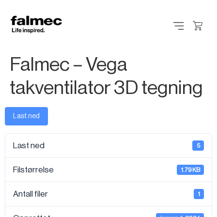
Falmec – Vega
takventilator 3D tegning
Last ned
Last ned
5
Filstørrelse
1.79 KB
Antall filer
1