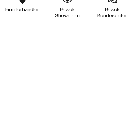
Finn forhandler
Besøk
Besøk
Showroom
Kundesenter
Fritthengende ventilatorer
Vegghengte ventilatorer