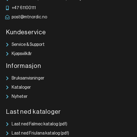
+47 61100111
post@mtnordic.no
Kundeservice
Service & Support
Kjøpsvilkår
Informasjon
Bruksanvisninger
Kataloger
Nyheter
Last ned kataloger
Last ned Falmec katalog (pdf)
Last ned Friulana katalog (pdf)