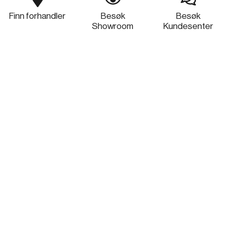
Finn forhandler
Besøk
Besøk
Showroom
Kundesenter
Fritthengende ventilatorer
Vegghengte ventilatorer