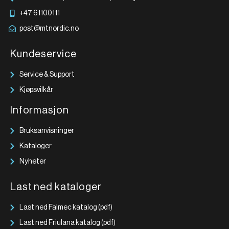
+47 61100111
post@mtnordic.no
Kundeservice
Service & Support
Kjøpsvilkår
Informasjon
Bruksanvisninger
Kataloger
Nyheter
Last ned kataloger
Last ned Falmec katalog (pdf)
Last ned Friulana katalog (pdf)